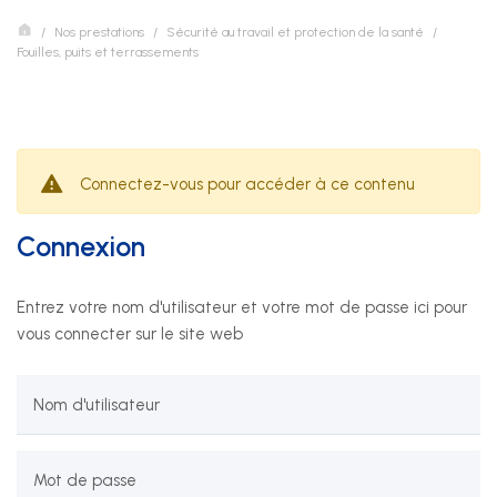
Nos prestations
Sécurité au travail et protection de la santé
Nos prestations
Fouilles, puits et terrassements
Développement durable
Formation
Connectez-vous pour accéder à ce contenu
Juridique
Connexion
Sécurité au travail et protection de la santé
Entrez votre nom d'utilisateur et votre mot de passe ici pour
Technique
vous connecter sur le site web
SSE Genève
Nom d'utilisateur
Rue de Malatrex 14
CH-1201 Genève
Mot de passe
Itinéraire