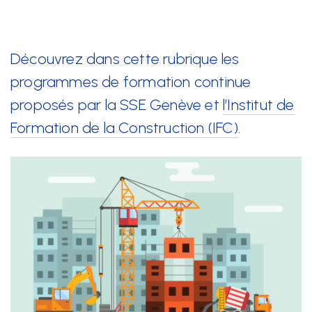
Nos prestations
Découvrez dans cette rubrique les
Développement durable
programmes de formation continue
Formation
proposés par la SSE Genève et
l’Institut de
Formation de la Construction (IFC)
.
Juridique
Sécurité au travail et protection de la santé
Technique
SSE Genève
Rue de Malatrex 14
CH-1201 Genève
Itinéraire