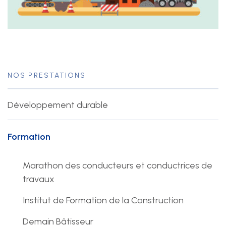
+41 22 949 18 18
sse(at)sse-ge.ch
Formulaire de contact
NOS PRESTATIONS
Horaires
Les horaires de notre secrétariat sont :
Développement durable
lundi au jeudi
Formation
08:00 - 12:00
13:30 - 17:00
Marathon des conducteurs et conductrices de
vendredi
travaux
08:00 - 12:00
Institut de Formation de la Construction
13:30 - 16:30
Demain Bâtisseur