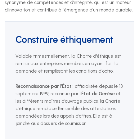
synonyme de compétences et d’intégrité, qui est un moteur
d’innovation et contribue à l’émergence d’un monde durable.
+41 22 949 18 18
sse(at)sse-ge.ch
Formulaire de contact
Construire éthiquement
Horaires
Valable trimestriellement, la Charte d'éthique est
remise aux entreprises membres en ayant fait la
Les horaires de notre secrétariat sont :
demande et remplissant les conditions d'octroi.
lundi au jeudi
Reconnaissance par l’État
: officialisée depuis le 13
08:00 - 12:00
septembre 1999, reconnue par l’É
tat de Genève
et
13:30 - 17:00
les différents maîtres d’ouvrage publics, la Charte
d’éthique remplace l’ensemble des attestations
vendredi
demandées lors des appels d’offres. Elle est à
08:00 - 12:00
joindre aux dossiers de soumission.
13:30 - 16:30