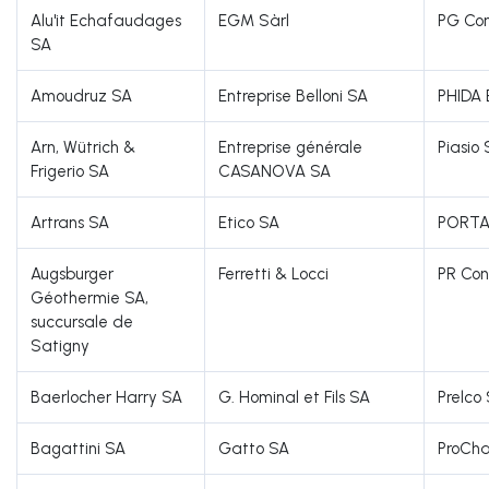
Alu'it Echafaudages
EGM Sàrl
PG Con
SA
Amoudruz SA
Entreprise Belloni SA
PHIDA 
Arn, Wütrich &
Entreprise générale
Piasio
Frigerio SA
CASANOVA SA
Artrans SA
Etico SA
PORTA
Augsburger
Ferretti & Locci
PR Con
Géothermie SA,
succursale de
Satigny
Baerlocher Harry SA
G. Hominal et Fils SA
Prelco
Bagattini SA
Gatto SA
ProCha