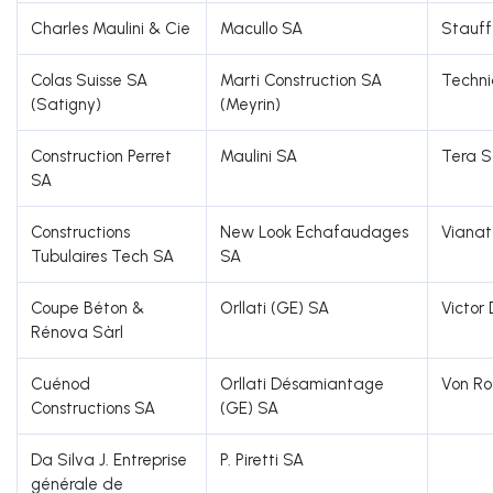
Charles Maulini & Cie
Macullo SA
Stauff
Colas Suisse SA
Marti Construction SA
Techni
(Satigny)
(Meyrin)
Construction Perret
Maulini SA
Tera S
SA
Constructions
New Look Echafaudages
Vianat
Tubulaires Tech SA
SA
Coupe Béton &
Orllati (GE) SA
Victor
Rénova Sàrl
Cuénod
Orllati Désamiantage
Von R
Constructions SA
(GE) SA
Da Silva J. Entreprise
P. Piretti SA
générale de