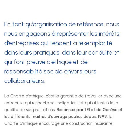
Nos prestations
En tant qu’organisation de référence, nous
Développement durable
nous engageons à représenter les intérêts
Formation
d’entreprises qui tendent à l’exemplarité
dans leurs pratiques, dans leur conduite et
Juridique
qui font preuve d’éthique et de
Sécurité au travail et protection de la santé
responsabilité sociale envers leurs
collaborateurs.
Technique
La Charte d’éthique, c’est la garantie de travailler avec une
SSE Genève
entreprise qui respecte ses obligations et qui atteste de la
qualité de ses prestations.
Reconnue par l’Etat de Genève et
Rue de Malatrex 14
les différents
maîtres d’ouvrage publics
depuis 1999
, la
CH-1201 Genève
Charte d’Éthique encourage une construction inspirante,
Itinéraire