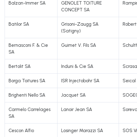
Balzan-Immer SA
GENOLET TOITURE
Rampin
CONCEPT SA
Batilor SA
Grisoni-Zaugg SA
Robert
(Satigny)
Bernasconi F. & Cie
Guimet V. Fils SA
Schult
SA
Bertolit SA
Induni & Cie SA
Scras
Borga Toitures SA
ISR Injectobohr SA
Seical
Brighenti Nello SA
Jacquet SA
SOGE
Carmelo Carrelages
Lanoir Jean SA
Soreva
SA
Cescon Alfio
Losinger Marazzi SA
SOS Vi