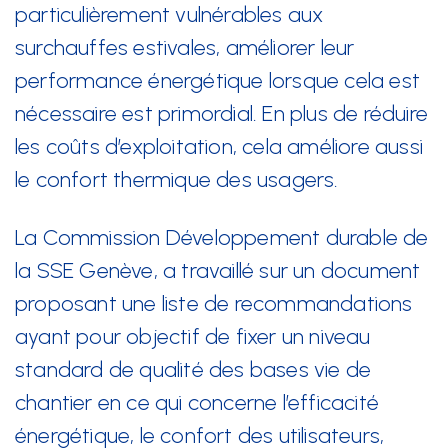
particulièrement vulnérables aux
+41 22 949 18 18
surchauffes estivales, améliorer leur
sse(at)sse-ge.ch
performance énergétique lorsque cela est
Formulaire de contact
nécessaire est primordial. En plus de réduire
les coûts d’exploitation, cela améliore aussi
Horaires
le confort thermique des usagers.
Les horaires de notre secrétariat sont :
La Commission Développement durable de
lundi au jeudi
la SSE Genève, a travaillé sur un document
08:00 - 12:00
proposant une liste de recommandations
13:30 - 17:00
ayant pour objectif de fixer un niveau
vendredi
standard de qualité des bases vie de
08:00 - 12:00
chantier en ce qui concerne l’efficacité
13:30 - 16:30
énergétique, le confort des utilisateurs,