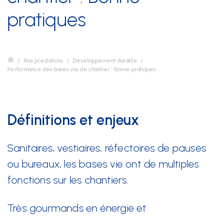
pratiques
Nos prestations
Développement durable
Nos prestations
Développement durable
Formation
Performance des bases vie de chantier : Bonne pratiques
Juridique
Sécurité au travail et protection de la santé
Définitions et enjeux
Technique
Sanitaires, vestiaires, réfectoires de pauses
ou bureaux, les bases vie ont de multiples
SSE Genève
fonctions sur les chantiers.
Rue de Malatrex 14
CH-1201 Genève
Très gourmands en énergie et
Itinéraire