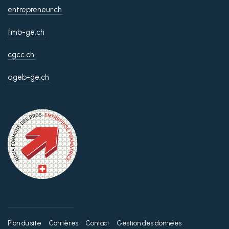
entrepreneur.ch
fmb-ge.ch
cgcc.ch
ageb-ge.ch
Plan du site
Carrières
Contact
Gestion des données