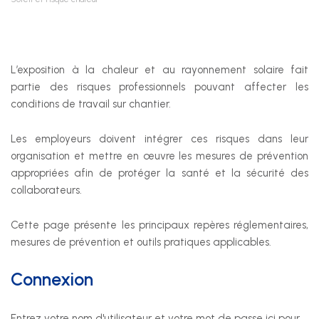
Nos prestations
Développement durable
L’exposition à la chaleur et au rayonnement solaire fait
partie des risques professionnels pouvant affecter les
Formation
conditions de travail sur chantier.
Juridique
Les employeurs doivent intégrer ces risques dans leur
organisation et mettre en œuvre les mesures de prévention
Sécurité au travail et protection de la santé
appropriées afin de protéger la santé et la sécurité des
collaborateurs.
Technique
Cette page présente les principaux repères réglementaires,
mesures de prévention et outils pratiques applicables.
SSE Genève
Connexion
Rue de Malatrex 14
CH-1201 Genève
Itinéraire
Entrez votre nom d'utilisateur et votre mot de passe ici pour