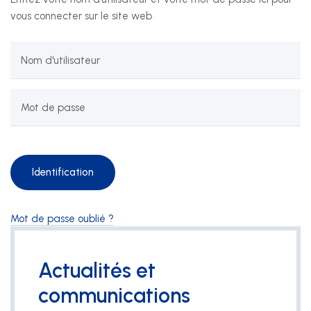
vous connecter sur le site web
+41 22 949 18 18
sse(at)sse-ge.ch
Nom d'utilisateur
Formulaire de contact
Mot de passe
Horaires
Les horaires de notre secrétariat sont :
lundi au jeudi
08:00 - 12:00
13:30 - 17:00
Mot de passe oublié ?
vendredi
08:00 - 12:00
Actualités et
13:30 - 16:30
communications