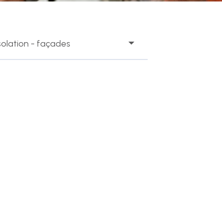
oraires
s horaires de notre secrétariat sont :
solation - façades
ndi au jeudi
vendredi
:00 - 12:00
08:00 - 12:00
:30 - 17:00
13:30 - 16:30
ous suivre