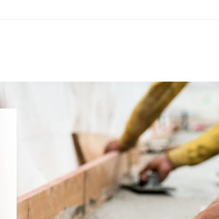
Nos prestations
S
Ru
Développement durable
CH
It
Formation
+4
RECHERCHES POPULAIRES
ss
Juridique
Développement durable
Fo
Formation
Sécurité au travail et protection
Juridique