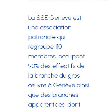
Événements
La SSE Genève est
une association
Mise à disposition de
patronale qui
personnel
regroupe 110
membres, occupant
90% des effectifs de
la branche du gros
œuvre à Genève ainsi
que des branches
apparentées, dont