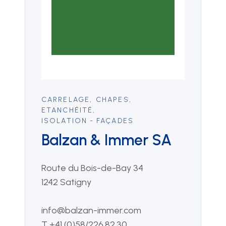
CARRELAGE
,
CHAPES
,
ETANCHÉITÉ
,
ISOLATION - FAÇADES
Balzan & Immer SA
Route du Bois-de-Bay 34
1242 Satigny
info@balzan-immer.com
T +41 (0)58/226.82.30