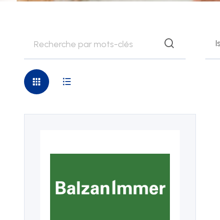
de la santé
H
Technique
Le
I
lu
08
13
N