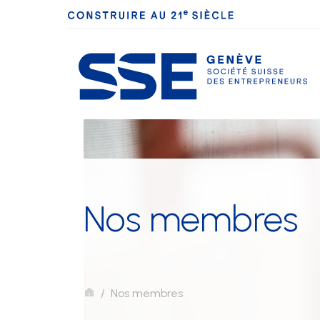
La SSE Genève
Nos membres
Nos membres
Conventions
applicables
Nos membres