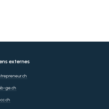
iens externes
trepreneur.ch
b-ge.ch
cc.ch