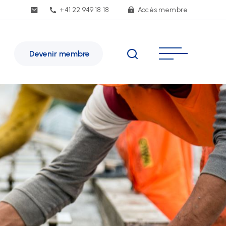
+41 22 949 18 18
Accès membre
Devenir membre
SE Genève
e de Malatrex 14
-1201 Genève
inéraire
1 22 949 18 18
e(at)sse-ge.ch
rmulaire de contact