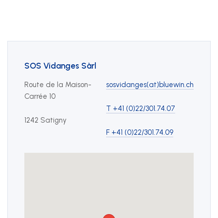
Nos prestations
Développement durable
SOS Vidanges Sàrl
Formation
Route de la Maison-
sosvidanges(at)bluewin.ch
Juridique
Carrée 10
T +41 (0)22/301.74.07
Sécurité au travail et protection de la santé
1242 Satigny
F +41 (0)22/301.74.09
Technique
SSE Genève
Rue de Malatrex 14
CH-1201 Genève
Itinéraire