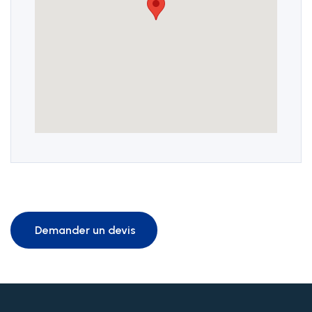
+41 22 949 18 18
sse(at)sse-ge.ch
Formulaire de contact
Horaires
Les horaires de notre secrétariat sont :
lundi au jeudi
08:00 - 12:00
13:30 - 17:00
Demander un devis
vendredi
08:00 - 12:00
13:30 - 16:30