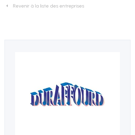
Revenir à la liste des entreprises
Nos prestations
Développement durable
Formation
Juridique
Sécurité au travail et protection de la santé
Technique
SSE Genève
Rue de Malatrex 14
CH-1201 Genève
Itinéraire