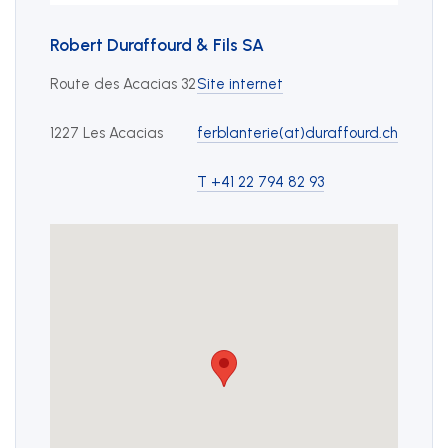
+41 22 949 18 18
Robert Duraffourd & Fils SA
sse(at)sse-ge.ch
Route des Acacias 32
Site internet
Formulaire de contact
1227 Les Acacias
ferblanterie(at)duraffourd.ch
Horaires
T +41 22 794 82 93
Les horaires de notre secrétariat sont :
lundi au jeudi
08:00 - 12:00
13:30 - 17:00
vendredi
08:00 - 12:00
13:30 - 16:30