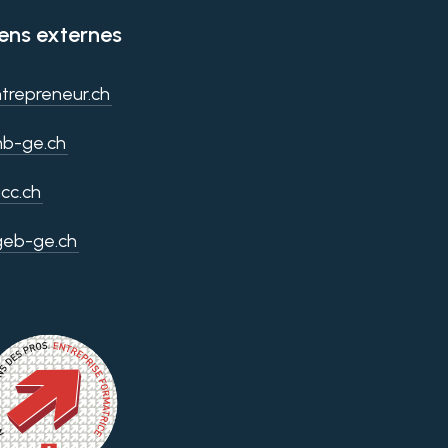
iens externes
trepreneur.ch
b-ge.ch
cc.ch
geb-ge.ch