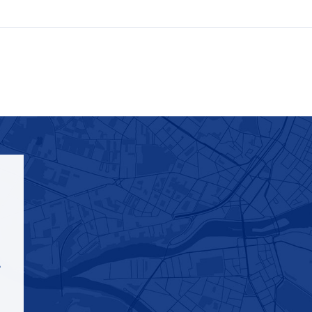
Nos prestations
S
Ru
Développement durable
CH
It
Formation
+4
RECHERCHES POPULAIRES
A
ss
Juridique
Développement durable
Fo
Formation
Sécurité au travail et protection
Juridique