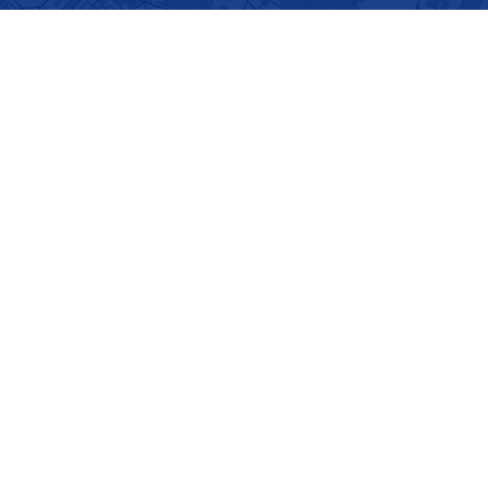
oraires
s horaires de notre secrétariat sont :
ndi au jeudi
vendredi
:00 - 12:00
08:00 - 12:00
:30 - 17:00
13:30 - 16:30
ous suivre