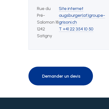
Rue du
Site internet
Pré-
augsburger(at)groupe-
Salomon 18
grisoni.ch
1242
T +41 22 354 10 50
Satigny
Demander un devis