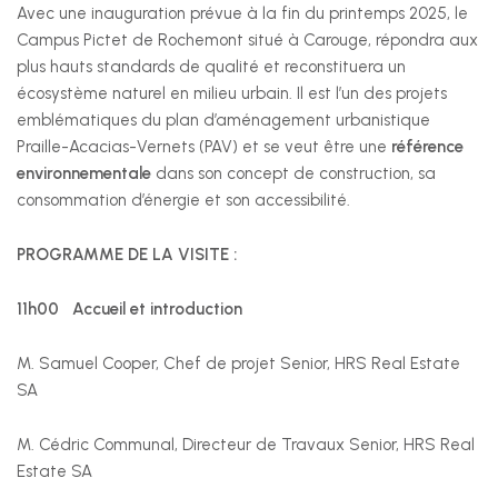
Avec une inauguration prévue à la fin du printemps 2025, le
Campus Pictet de Rochemont situé à Carouge, répondra aux
+41 22 949 18 18
plus hauts standards de qualité et reconstituera un
sse(at)sse-ge.ch
écosystème naturel en milieu urbain. Il est l’un des projets
Formulaire de contact
emblématiques du plan d’aménagement urbanistique
Praille-Acacias-Vernets (PAV) et se veut être une
référence
environnementale
dans son concept de construction, sa
Horaires
consommation d’énergie et son accessibilité.
Les horaires de notre secrétariat sont :
PROGRAMME DE LA VISITE :
lundi au jeudi
11h00
Accueil et introduction
08:00 - 12:00
13:30 - 17:00
M. Samuel Cooper, Chef de projet Senior, HRS Real Estate
SA
vendredi
08:00 - 12:00
13:30 - 16:30
M. Cédric Communal, Directeur de Travaux Senior, HRS Real
Estate SA