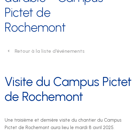
Pictet de
Nos prestations
Rochemont
Développement durable
Formation
Retour à la liste d'événements
Juridique
Sécurité au travail et protection de la santé
Visite du Campus Pictet
Technique
de Rochemont
SSE Genève
Une troisième et dernière visite du chantier du Campus
Rue de Malatrex 14
Pictet de Rochemont aura lieu le mardi 8 avril 2025.
CH-1201 Genève
Itinéraire