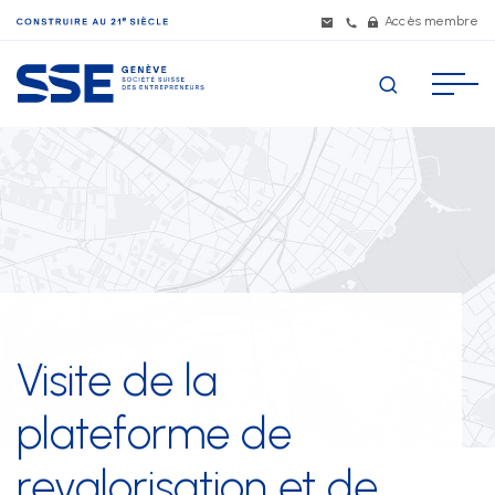
Accès membre
La SSE Genève
Nos membres
RECHERCHES POPULAIRES
Conventions applicables
Développement durable
Formation
Juridique
Visite de la
Événements
plateforme de
Mise à disposition de personnel
revalorisation et de