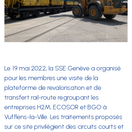
+41 22 949 18 18
sse(at)sse-ge.ch
Formulaire de contact
Horaires
Les horaires de notre secrétariat sont :
Le 19 mai 2022, la SSE Genève a organisé
lundi au jeudi
pour les membres une visite de la
08:00 - 12:00
plateforme de revalorisation et de
13:30 - 17:00
transfert rail-route regroupant les
vendredi
entreprises H2M, ECOSOR et BGO à
08:00 - 12:00
Vufflens-la-Ville. Les traitements proposés
13:30 - 16:30
sur ce site privilégient des circuits courts et