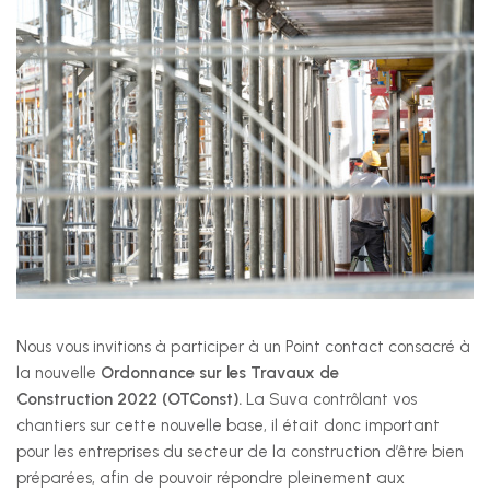
+41 22 949 18 18
sse(at)sse-ge.ch
Formulaire de contact
Horaires
Les horaires de notre secrétariat sont :
lundi au jeudi
08:00 - 12:00
13:30 - 17:00
Nous vous invitions à participer à un Point contact consacré à
la nouvelle
Ordonnance sur les Travaux de
vendredi
Construction 2022 (OTConst).
La Suva contrôlant vos
08:00 - 12:00
chantiers sur cette nouvelle base, il était donc important
13:30 - 16:30
pour les entreprises du secteur de la construction d’être bien
préparées, afin de pouvoir répondre pleinement aux