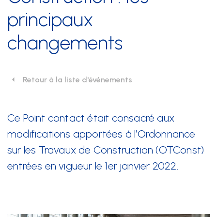
principaux
Nos prestations
changements
Développement durable
Formation
Retour à la liste d'événements
Juridique
Sécurité au travail et protection de la santé
Ce Point contact était consacré aux
modifications apportées à l’Ordonnance
Technique
sur les Travaux de Construction (OTConst)
entrées en vigueur le 1er janvier 2022.
SSE Genève
Rue de Malatrex 14
CH-1201 Genève
Itinéraire