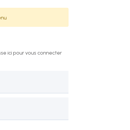
oraires
enu
s horaires de notre secrétariat sont :
ndi au jeudi
vendredi
:00 - 12:00
08:00 - 12:00
:30 - 17:00
13:30 - 16:30
sse ici pour vous connecter
ous suivre