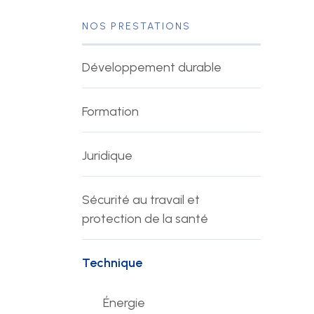
Événements
NOS PRESTATIONS
Développement durable
Mise à disposition de
Formation
personnel
Juridique
Sécurité au travail et
protection de la santé
Technique
Énergie