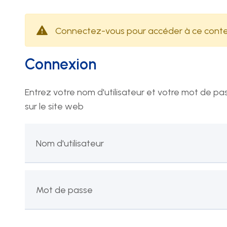
de la santé
H
Technique
Connectez-vous pour accéder à ce cont
Le
lu
Connexion
08
13
Entrez votre nom d'utilisateur et votre mot de pa
sur le site web
N
Nom d'utilisateur
Mot de passe