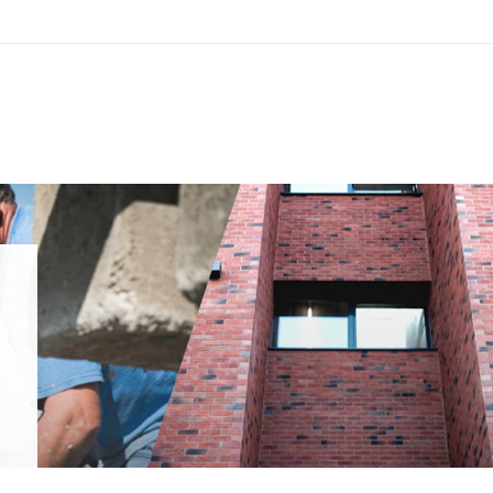
Nos prestations
S
Ru
Développement durable
CH
It
Formation
+4
RECHERCHES POPULAIRES
ss
Juridique
Développement durable
Fo
Formation
Sécurité au travail et protection
Juridique