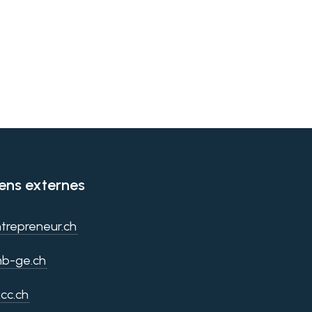
iens externes
trepreneur.ch
b-ge.ch
cc.ch