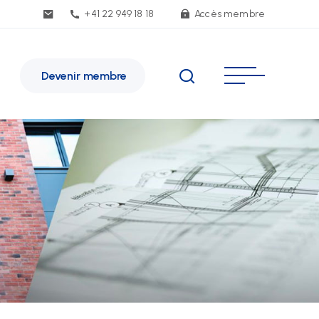
+41 22 949 18 18
Accès membre
Devenir membre
SE Genève
e de Malatrex 14
-1201 Genève
inéraire
1 22 949 18 18
e(at)sse-ge.ch
rmulaire de contact