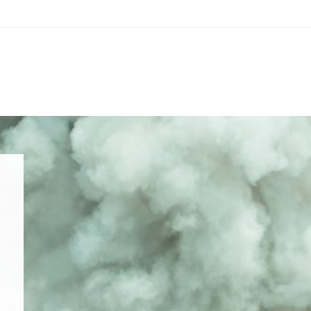
Nos prestations
S
Ru
Développement durable
CH
It
Formation
+4
RECHERCHES POPULAIRES
ss
Juridique
Développement durable
Fo
Formation
Sécurité au travail et protection
Juridique