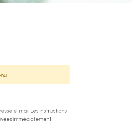
oraires
s horaires de notre secrétariat sont :
ndi au jeudi
vendredi
:00 - 12:00
08:00 - 12:00
:30 - 17:00
13:30 - 16:30
enu
ous suivre
resse e-mail. Les instructions
nvoyées immédiatement.