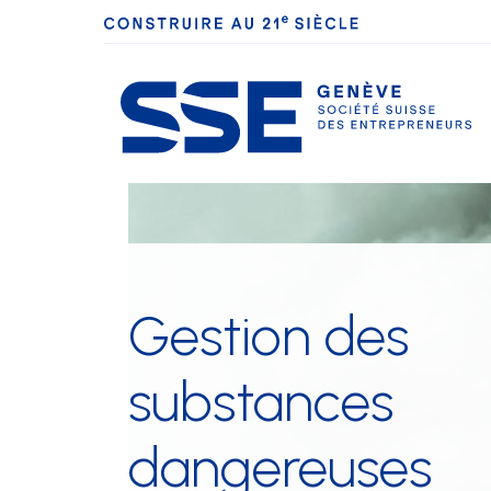
La SSE Genève
Nos membres
Gestion des
Conventions
substances
applicables
dangereuses