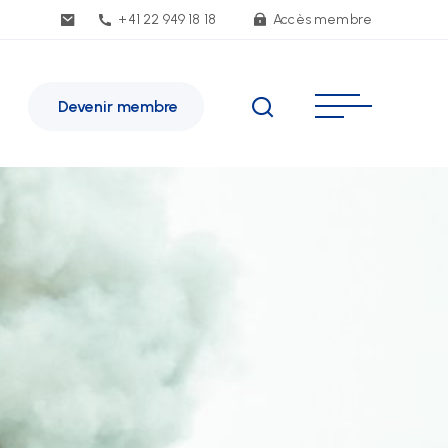
+41 22 949 18 18
Accès membre
Devenir membre
SE Genève
e de Malatrex 14
-1201 Genève
inéraire
1 22 949 18 18
e(at)sse-ge.ch
rmulaire de contact