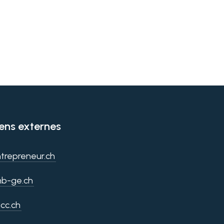
iens externes
trepreneur.ch
b-ge.ch
cc.ch