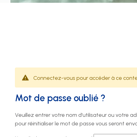
de la santé
H
Technique
Le
lu
08
13
Connectez-vous pour accéder à ce cont
N
Mot de passe oublié ?
Veuillez entrer votre nom d'utilisateur ou votre ad
pour réinitialiser le mot de passe vous seront e