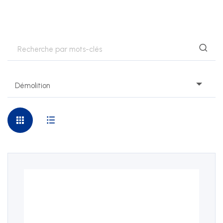
Nos prestations
Développement durable
Formation
Démolition
Juridique
Sécurité au travail et protection de la santé
Technique
SSE Genève
Rue de Malatrex 14
CH-1201 Genève
Itinéraire