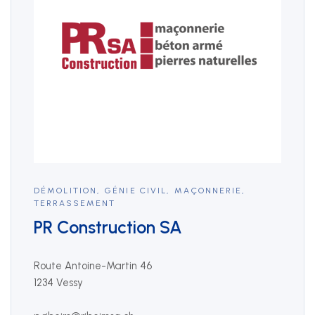
+41 22 949 18 18
sse(at)sse-ge.ch
Formulaire de contact
Horaires
Les horaires de notre secrétariat sont :
lundi au jeudi
DÉMOLITION
,
GÉNIE CIVIL
,
MAÇONNERIE
,
08:00 - 12:00
TERRASSEMENT
13:30 - 17:00
PR Construction SA
vendredi
08:00 - 12:00
Route Antoine-Martin 46
13:30 - 16:30
1234 Vessy