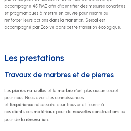
accompagne 45 PME afin d’identifier des mesures concrètes
+41 22 949 18 18
et pragmatiques à mettre en œuvre pour inscrire ou
sse(at)sse-ge.ch
renforcer leurs actions dans la transition. Seical est
Formulaire de contact
accompagné par Ecolive dans cette transition écologique.
Horaires
Les prestations
Les horaires de notre secrétariat sont :
Travaux de marbres et de pierres
lundi au jeudi
08:00 - 12:00
13:30 - 17:00
Les
pierres naturelles
et le
marbre
n’ont plus aucun secret
pour nous. Nous avons les connaissances
vendredi
et
l’expérience
nécessaire pour trouver et fournir à
08:00 - 12:00
nos
clients
ces
matériaux
pour de
nouvelles constructions
ou
13:30 - 16:30
pour de la
rénovation.