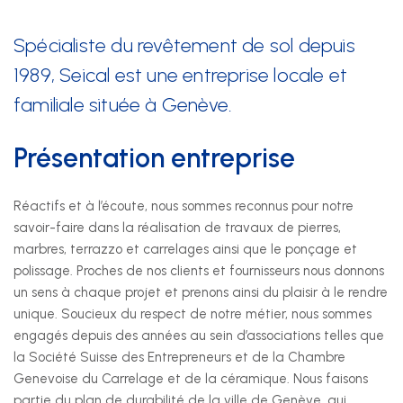
Nos prestations
Spécialiste du revêtement de sol depuis
1989, Seical est une entreprise locale et
Développement durable
familiale située à Genève.
Formation
Présentation entreprise
Juridique
Réactifs et à l’écoute, nous sommes reconnus pour notre
Sécurité au travail et protection de la santé
savoir-faire dans la réalisation de travaux de pierres,
marbres, terrazzo et carrelages ainsi que le ponçage et
Technique
polissage. Proches de nos clients et fournisseurs nous donnons
un sens à chaque projet et prenons ainsi du plaisir à le rendre
unique. Soucieux du respect de notre métier, nous sommes
SSE Genève
engagés depuis des années au sein d’associations telles que
Rue de Malatrex 14
la Société Suisse des Entrepreneurs et de la Chambre
CH-1201 Genève
Genevoise du Carrelage et de la céramique. Nous faisons
Itinéraire
partie du plan de durabilité de la ville de Genève. qui