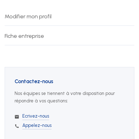
+41 22 949 18 18
Modifier mon profil
sse(at)sse-ge.ch
Formulaire de contact
Fiche entreprise
Horaires
Les horaires de notre secrétariat sont :
lundi au jeudi
Contactez-nous
08:00 - 12:00
Nos équipes se tiennent à votre disposition pour
13:30 - 17:00
répondre à vos questions:
vendredi
Ecrivez-nous
08:00 - 12:00
13:30 - 16:30
Appelez-nous