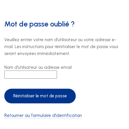
Nos prestations
Mot de passe oublié ?
Développement durable
Veuillez entrer votre nom d'utilisateur ou votre adresse e-
Formation
mail. Les instructions pour réinitialiser le mot de passe vous
seront envoyées immédiatement.
Juridique
Nom d'utilisateur ou adresse email
Sécurité au travail et protection de la santé
Technique
SSE Genève
Rue de Malatrex 14
Retourner au formulaire d'identification
CH-1201 Genève
Itinéraire